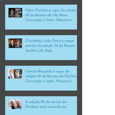
Fábio Porchat é capa da edição
60 da Revista de Vila Nova
Conceição e Itaim. Moema e
Campo Belo
O prefeito João Dória é nossa
estrela da edição 74 da Revista
Jardins Life Style
Camila Morgado é capa da
edição 59 da Revista de Vila Nova
Conceição e Itaim. Moema e
Campo Belo
A edição 89 da revista de
Perdizes está maravilhosa