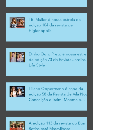
Titi Muller é nossa estrela da
edição 104 da revista de
Higienópolis
Dinho Ouro Preto é nossa estrela
da edição 73 da Revista Jardins
Life Style
Liliane Oppermann é capa da
edição 58 da Revista de Vila Nova
Conceição e Itaim. Moema e
Campo Belo
A edição 113 da revista do Bom
Retiro está Maravilhosa