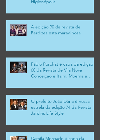
Higienópolis
A edição 90 da revista de
Perdizes está maravilhosa
Fábio Porchat é capa da edição
60 da Revista de Vila Nova
Conceição e Itaim. Moema e
Campo Belo
O prefeito João Dória é nossa
estrela da edição 74 da Revista
Jardins Life Style
Camila Morgado é capa da