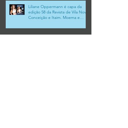
Liliane Oppermann é capa da
edição 58 da Revista de Vila Nova
Conceição e Itaim. Moema e
Campo Belo
A edição 113 da revista do Bom
Retiro está Maravilhosa
FALE CONOSCO
WhatsApp:
(11) 99453-2130
NOSSO EMAIL
gabel@gabel.com.br
MÍDIA SOCIAL