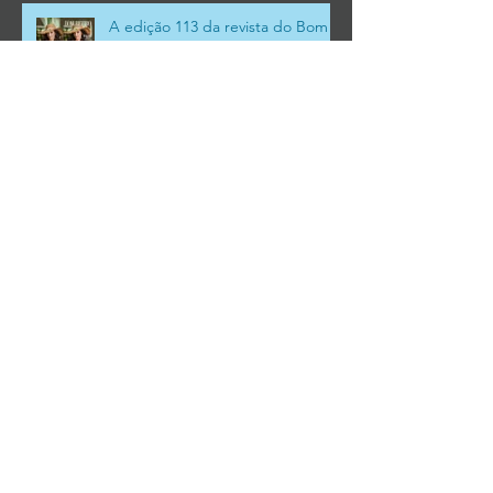
A edição 113 da revista do Bom
Retiro está Maravilhosa
FALE CONOSCO
WhatsApp:
(11) 99453-2130
NOSSO EMAIL
gabel@gabel.com.br
MÍDIA SOCIAL
ALGUNS PRODUTOS