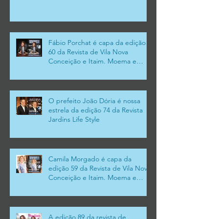
Fábio Porchat é capa da edição
60 da Revista de Vila Nova
Conceição e Itaim. Moema e
Campo Belo
O prefeito João Dória é nossa
estrela da edição 74 da Revista
Jardins Life Style
Camila Morgado é capa da
edição 59 da Revista de Vila Nova
Conceição e Itaim. Moema e
Campo Belo
A edição 89 da revista de